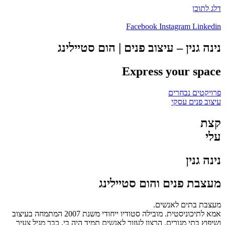
דלג לתוכן
Facebook
Instagram
Linkedin
נינה גנין – עיצוב פנים | הום סטיילינג
Express
your
space
פרויקטים נבחרים
עיצוב פנים עסקי
קצת
עלי
נינה גנין
מעצבת פנים והום סטיילינג
מעצבת בתים לאנשים.
אמא לתיכוניסטית. מובילה סטודיו ייחודי משנת 2007 המתמחה בעיצוב
ושיפוץ בתי מגורים.
הרצון לעזור לאנשים תמיד היה בי.
כבר מגיל צעיר