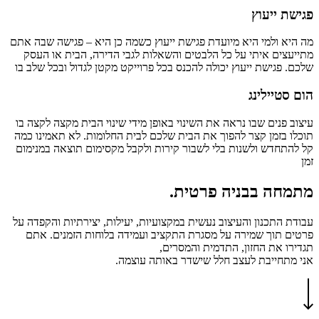
פגישת ייעוץ
מה היא ולמי היא מיועדת פגישת ייעוץ כשמה כן היא – פגישה שבה אתם
מתייעצים איתי על כל הלבטים והשאלות לגבי הדירה, הבית או העסק
שלכם. פגישת ייעוץ יכולה להכנס בכל פרוייקט מקטן לגדול ובכל שלב בו
הום סטיילינג
עיצוב פנים שבו נראה את השינוי באופן מידי שינוי הבית מקצה לקצה בו
תוכלו בזמן קצר להפוך את הבית שלכם לבית החלומות. לא תאמינו כמה
קל להתחדש ולשנות בלי לשבור קירות ולקבל מקסימום תוצאה במנימום
זמן
מתמחה בבניה פרטית.
עבודת התכנון והעיצוב נעשית במקצועיות, יעילות, יצירתיות והקפדה על
פרטים תוך שמירה על מסגרת התקציב ועמידה בלוחות הזמנים. אתם
תגדירו את החזון, התדמית והמסרים,
אני מתחייבת לעצב חלל שישדר באותה עוצמה.