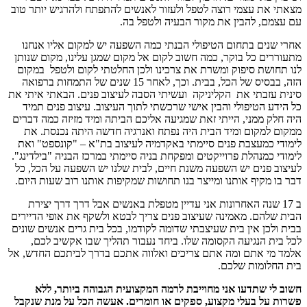
מצאתי את עצמי רוצה לטפל ולעזור לאנשים להתפתח ולהרגיש יותר טוב
עם עצמם, להבין את מקור הבעיה ולטפל בה.
אחרי שנים בתחום הטיפולי הבנתי כמה השפעה יש למקום אליו אנחנו
מתעוררים כל בוקר, כמה חשוב לקום אל מקום שמגן עלינו, מקום שנותן
לנו תחושת סיפוק ומשרת את צרכינו ולכן החלטתי לקום ולטפל במקום
הזה, בבסיס של הכל, בבית.
וכך, לאחר 15 שנים של התמחות ברפואה
סינית עזבתי את הקליניקה ועשיתי הסבה לעיצוב פנים.
הבאתי איתי את
כל הידע הטיפולי והבין אישי שרכשתי לתוך העיצוב.
עיצוב פנים תמיד
היה חלק ממני, הייתי זאת שמגיעה אליכם הביתה ומיד מזיזה כמה דברים
ממקום למקום
ומיד הבית היה נפתח ואנרגיה חדשה היתה נכנסת.
את
לימודי כמעצבת פנים סיימתי באקדמיה לעיצוב בת"א – "קונספט"
ואת
לימודי כמנהלת פרוייקטים ומפקחת בניה סיימתי במרכז הבניה "בילדינג".
לעיצוב פנים יש השפעה משנת חיים, לבית שלנו יש השפעה על הכל, כל
דבר בו מקיף אותנו ומייצר בנו תחושות שמקיפות אותנו רוב שעות היום.
ב 17 שנה האחרונות אני עדיין מטפלת באנשים אבל דרך דרך יצירת
הבית שלהם.
מאמינה שעיצוב פנים צריך לבטא ולשקף את אופי הדיירים
בבית ולכן אין בית שעיצבתי שדומה לקודמו, בכל בית גרים אנשים שונים
לכל בית הנגיעה הקסומה שלו.
ביחד נעבור תהליך שבו אקשיב לכם,
אלמד מי אתם ומה אתם צריכים ואלווה אתכם בדרך לביתכם החדש, אל
בית החלומות שלכם.
חשוב לי שתדעו אני מחוייבת לרמה המקצועית הגבוהה ביותר, ללא
פשרות על בעלי מקצוע, ספקים או חומרים. אעשה הכל על מנת שנקבל