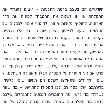
השינויים הם בעצם ברמת התכניות – רוצים להגדיל את
המקלחת או או לשנות את המטבח? לפתוח את חדר
הארונות, להוסיף נקודות מאור, להוסיף צינור לכבלים של
הטלוויזה, שקע לדייסון בארון שרות… כל אלו נכנסים
לקטגורייה. כמובן שקחו בחשבון שלפעמים שינויי מוביל
אחריו לעוד שינויי – אם ביטלתי סינר הנמכה אז אצטרך
להתייעץ עם יועץ המיזוג והספרינקלרים….אם אשדרג את
המטבח אז אוטומטית השיש יצא מהסטנדרט… ומה מותר
להזיז וכמה אפשר וכמה עולה…. וכמה זיכוי קבלן על כל
פרט אם אני מוותרת על המפרט קבלן והאם זה משתלם…?
שינויי הדיירים שתאלצו לשלם אם תעשו שינוי כלשהו
בדירתכם יעלו כסף רב, לכן הקפידו להתייעץ – מה שווה
לשדרג? מה כדאי, מה החומרים הנכונים להתנהלות שלכם
בבית, מה האלמנטים שאח"כ עולה הרבה להזיז? על מה