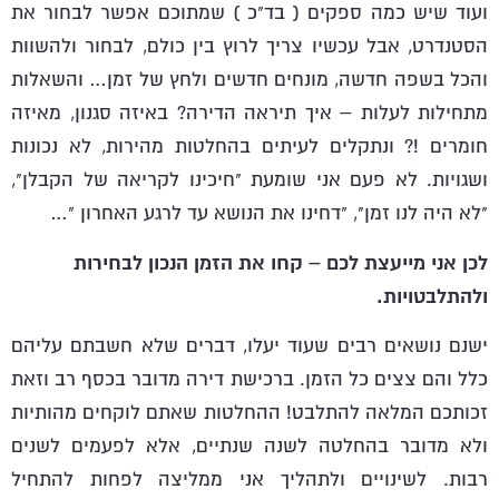
ועוד שיש כמה ספקים ( בד"כ ) שמתוכם אפשר לבחור את
הסטנדרט, אבל עכשיו צריך לרוץ בין כולם, לבחור ולהשוות
והכל בשפה חדשה, מונחים חדשים ולחץ של זמן… והשאלות
מתחילות לעלות – איך תיראה הדירה? באיזה סגנון, מאיזה
חומרים !? ונתקלים לעיתים בהחלטות מהירות, לא נכונות
ושגויות. לא פעם אני שומעת "חיכינו לקריאה של הקבלן",
"לא היה לנו זמן", "דחינו את הנושא עד לרגע האחרון "…
לכן אני מייעצת לכם – קחו את הזמן הנכון לבחירות
ולהתלבטויות.
ישנם נושאים רבים שעוד יעלו, דברים שלא חשבתם עליהם
כלל והם צצים כל הזמן. ברכישת דירה מדובר בכסף רב וזאת
זכותכם המלאה להתלבט! ההחלטות שאתם לוקחים מהותיות
ולא מדובר בהחלטה לשנה שנתיים, אלא לפעמים לשנים
רבות. לשינויים ולתהליך אני ממליצה לפחות להתחיל