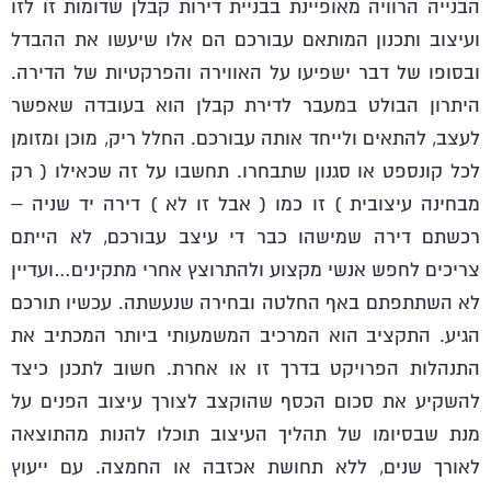
הבנייה הרוויה מאופיינת בבניית דירות קבלן שדומות זו לזו
ועיצוב ותכנון המותאם עבורכם הם אלו שיעשו את ההבדל
ובסופו של דבר ישפיעו על האווירה והפרקטיות של הדירה.
היתרון הבולט במעבר לדירת קבלן הוא בעובדה שאפשר
לעצב, להתאים ולייחד אותה עבורכם. החלל ריק, מוכן ומזומן
לכל קונספט או סגנון שתבחרו. תחשבו על זה שכאילו ( רק
מבחינה עיצובית ) זו כמו ( אבל זו לא ) דירה יד שניה –
רכשתם דירה שמישהו כבר די עיצב עבורכם, לא הייתם
צריכים לחפש אנשי מקצוע ולהתרוצץ אחרי מתקינים…ועדיין
לא השתתפתם באף החלטה ובחירה שנעשתה. עכשיו תורכם
הגיע. התקציב הוא המרכיב המשמעותי ביותר המכתיב את
התנהלות הפרויקט בדרך זו או אחרת. חשוב לתכנן כיצד
להשקיע את סכום הכסף שהוקצב לצורך עיצוב הפנים על
מנת שבסיומו של תהליך העיצוב תוכלו להנות מהתוצאה
לאורך שנים, ללא תחושת אכזבה או החמצה. עם ייעוץ