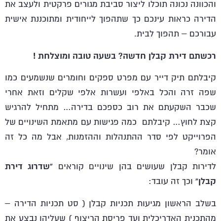
והכוונה נכונה תוכלו ליצור סביבת מגורים פרקטית ולעצב את
הדירה כראות עינכם כך שתהפוך לייחודית ומתוכננת אישית
עבורכם – תהפוך לבית.
רכשתם דירת קבלן חדשה? בשעה טובה ומוצלחת !
קיבלתם תיק דייר עם מפרט ספקים וחומרים שנשמעים כמו
שפה זרה והכל באלפי ועשרות אלפי שקלים וזאת אחרי
שכבר השקעתם את רוב כספכם בדירה… מתחיל להרגיש
קצת לחוץ… קיבלתם כמה פגישות עם מתאמת השינויים של
הפרוייקט לפי סדר ההתנהלות וההזמנות, אבל מה כל זה
אומר?
לדירות קבלן שעושים בהן שינויים קוראים
“שדרוג דירת
קבלן”
וכך זה עובד:
בשלב הראשון מגיעות תכניות קבלן ( סט תכניות הדירה –
מהתכנית האדריכלית ועד פריסת הריצוף ) שעליהן נבצע את